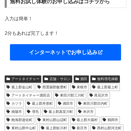
無料お試し体験のお申し込みはコチラから
入力は簡単！
2分もあれば完了します！
インターネットでお申し込み
アートネイチャー
店舗・サロン
酒田
無料増毛体験
最上郡金山町
西置賜郡飯豊町
東根市
最上郡最上町
アートネイチャー酒田店
東田川郡三川町
尾花沢市
カツラ
最上郡舟形町
酒田市
東田川郡庄内町
南陽市
増毛
最上郡真室川町
米沢市
飽海郡遊佐町
東村山郡山辺町
最上郡大蔵村
鶴岡市
東村山郡中山町
最上郡鮭川村
新庄市
西村山郡河北町