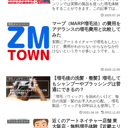
ンソンでは実際の製品を使った増毛体験
をすることができます。この記事では、
各増毛メーカーの店舗数や後悔しないた
2020.07.16
めの増毛法の選び方のヒントを紹介して
います。私が実際に選んだ増毛メーカー
マープ（MARP増毛法）の費用を
増毛キャンペーン
も記事の最後に紹介していますので、よ
アデランスの増毛費用と比較して
ろしければ参考にしてください。
みた
実際にアートネイチャーで増毛をしたい
けど、費用がわからないからなかなか行
けないという方々が多いようです。もち
ろん利用する方々にとって費用がいくら
かかるのかは大事なことです。さらに言
えば、増毛メーカーでは、費用を若干ぼ
かしているようなところもあって、なお
2025.12.05
さら、「増毛ってすごい金額がかかるの
【増毛後の洗髪・整髪】増毛して
では……」という不安もよぎってしまう
増毛メンテナンス
のでしょう。
もシャンプーやブラッシングは普
通にできるの？
「増毛（ウィッグ）を始めたいけど、毎
日の洗髪・髪のお手入れが心配。」増毛
製品・ウィッグを10年以上も使用してい
る経験に元に、毎日の洗髪について詳し
2021.04.16
2022.11.02
くお話します。増毛やウィッグにした場
合、シャンプー・リンスは？強くブラッ
近くのアートネイチャー店舗 東
アートネイチャー
シングしても大丈夫なの？整髪料は付け
大阪店・無料増毛体験【近畿エリ