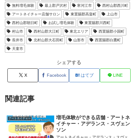
無料増毛体験
最上郡戸沢村
寒河江市
西村山郡西川町
アートネイチャー店舗サロン
東置賜郡高畠町
上山市
西村山郡朝日町
お試し増毛体験
東置賜郡川西町
村山市
西村山郡大江町
東北エリア
西置賜郡小国町
長井市
北村山郡大石田町
山形市
西置賜郡白鷹町
天童市
シェアする
X
Facebook
はてブ
LINE
関連記事
増毛体験ができる店舗・アートネ
アートネイチャー
イチャー・アデランス・スヴェン
ソン
アートネイチャー・アデランス・スヴェ