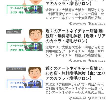
てもいいの？
アのカツラ・増毛サロン】
近畿エリア大阪府東大阪市・周辺からも
ご利用可能なアートネイチャー店舗・サ
ロンアートネイチャー東大阪店の店舗情
報・地図・住所・予約・営業日・定休
2020.07.06
2020.12.21
日・営業時間などを紹介しています。無
料お試しや無料増毛体験もコチラでご予
近くのアートネイチャー店舗 難
店舗・サロン
約できます。近鉄線布施駅北出口より徒
波店・無料増毛体験【近畿エリア
歩2分
のカツラ・増毛サロン】
近畿エリア大阪府大阪市・周辺からもご
利用可能なアートネイチャー店舗・サロ
ンアートネイチャー難波店の店舗情報・
地図・住所・予約・営業日・定休日・営
2020.07.06
2020.12.21
業時間などを紹介しています。無料お試
しや無料増毛体験もコチラでご予約でき
近くのアートネイチャー店舗 い
アートネイチャー
ます。地下鉄御堂筋線なんば駅より徒歩1
わき店・無料増毛体験【東北エリ
分千日前線なんば駅より徒歩1分近鉄難波
アのカツラ・増毛サロン】
駅より徒歩1分
東北エリア福島県いわき市・周辺からも
ご利用可能なアートネイチャー店舗・サ
ロンアートネイチャーいわき店の店舗情
報・地図・住所・予約・営業日・定休
2020.04.09
2020.12.04
日・営業時間などを紹介しています。無
料お試しや無料増毛体験もコチラご予約
できます。「いわき第一ビル」の3Fで