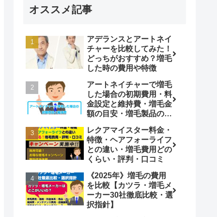
オススメ記事
アデランスとアートネイ
チャーを比較してみた！
どっちがおすすめ？増毛
した時の費用や特徴
アートネイチャーで増毛
した場合の初期費用・料
金設定と維持費・増毛金
額の目安・増毛製品の比
較
レクアマイスター料金・
特徴・ヘアフォーライフ
との違い・増毛費用どの
くらい・評判・口コミ
《2025年》増毛の費用
を比較【カツラ・増毛メ
ーカー30社徹底比較・選
択指針】