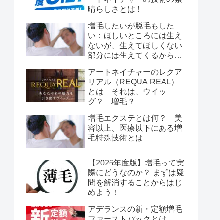
晴らしさとは！
増毛したいが脱毛もした
い：ほしいところには生え
ないが、生えてほしくない
部分には生えてくるから脱
毛もしたい！
アートネイチャーのレクア
リアル（REQUA REAL）
とは それは、ウイッ
グ？ 増毛？
増毛エクステとは何？ 美
容以上、医療以下にある増
毛特殊技術とは
【2026年度版】増毛って実
際にどうなのか？ まずは疑
問を解消することからはじ
めよう！
アデランスの新・定額増毛
ファーストパックとは