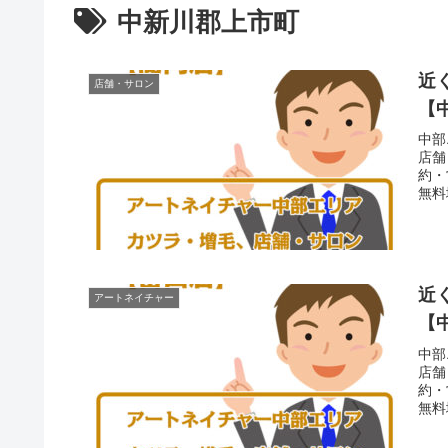
中新川郡上市町
近
店舗・サロン
【
中部
店舗
約・
無料
2F
所よ
近
アートネイチャー
【
中部
店舗
約・
無料
です