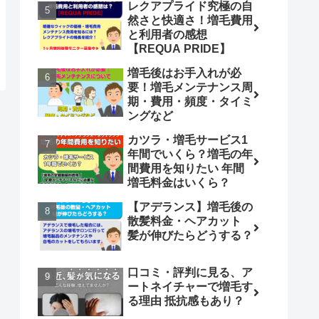
レクアプライド究極の自
然さと快適さ！増毛費用
と利用者の感想
【REQUA PRIDE】
増毛後はお手入れが必
要！増毛メンテナンス周
期・費用・頻度・タイミ
ングなど
カツラ・増毛サービス1
年間でいくら？増毛の年
間費用を知りたい 年間
増毛料金はいくら？
【アデランス】増毛後の
散髪料金・ヘアカット
髪が伸びたらどうする？
口コミ・評判に見る、ア
ートネイチャーで増毛す
る理由 抵抗感もあり？