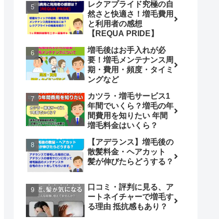
レクアプライド究極の自
然さと快適さ！増毛費用
と利用者の感想
【REQUA PRIDE】
増毛後はお手入れが必
要！増毛メンテナンス周
期・費用・頻度・タイミ
ングなど
カツラ・増毛サービス1
年間でいくら？増毛の年
間費用を知りたい 年間
増毛料金はいくら？
【アデランス】増毛後の
散髪料金・ヘアカット
髪が伸びたらどうする？
口コミ・評判に見る、ア
ートネイチャーで増毛す
る理由 抵抗感もあり？