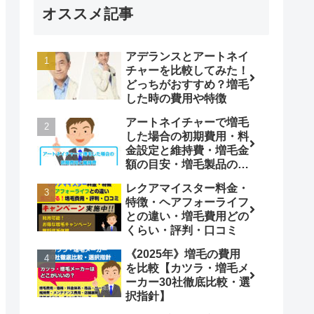
オススメ記事
アデランスとアートネイ
チャーを比較してみた！
どっちがおすすめ？増毛
した時の費用や特徴
アートネイチャーで増毛
した場合の初期費用・料
金設定と維持費・増毛金
額の目安・増毛製品の比
較
レクアマイスター料金・
特徴・ヘアフォーライフ
との違い・増毛費用どの
くらい・評判・口コミ
《2025年》増毛の費用
を比較【カツラ・増毛メ
ーカー30社徹底比較・選
択指針】