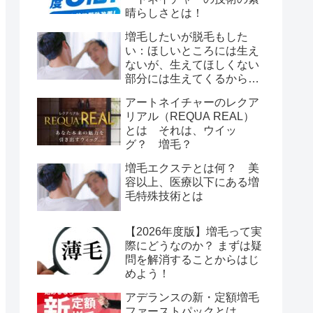
晴らしさとは！
増毛したいが脱毛もした
い：ほしいところには生え
ないが、生えてほしくない
部分には生えてくるから脱
毛もしたい！
アートネイチャーのレクア
リアル（REQUA REAL）
とは それは、ウイッ
グ？ 増毛？
増毛エクステとは何？ 美
容以上、医療以下にある増
毛特殊技術とは
【2026年度版】増毛って実
際にどうなのか？ まずは疑
問を解消することからはじ
めよう！
アデランスの新・定額増毛
ファーストパックとは