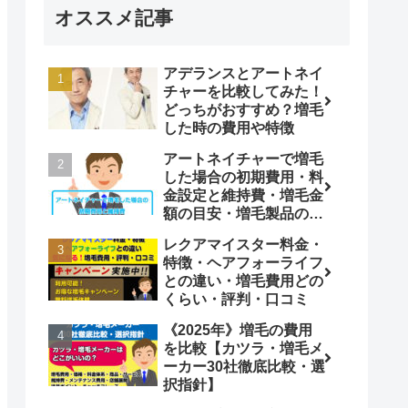
オススメ記事
アデランスとアートネイ
チャーを比較してみた！
どっちがおすすめ？増毛
した時の費用や特徴
アートネイチャーで増毛
した場合の初期費用・料
金設定と維持費・増毛金
額の目安・増毛製品の比
較
レクアマイスター料金・
特徴・ヘアフォーライフ
との違い・増毛費用どの
くらい・評判・口コミ
《2025年》増毛の費用
を比較【カツラ・増毛メ
ーカー30社徹底比較・選
択指針】