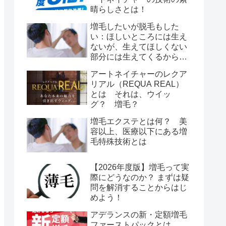
晴らしさとは！
増毛したいが脱毛もした
い：ほしいところには生え
ないが、生えてほしくない
部分には生えてくるから脱
毛もしたい！
アートネイチャーのレクア
リアル（REQUA REAL）
とは それは、ウイッ
グ？ 増毛？
増毛エクステとは何？ 美
容以上、医療以下にある増
毛特殊技術とは
【2026年度版】増毛って実
際にどうなのか？ まずは疑
問を解消することからはじ
めよう！
アデランスの新・定額増毛
ファーストパックとは