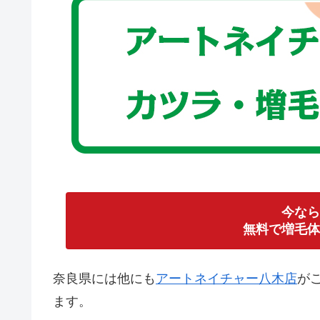
今なら
無料で増毛体
奈良県には他にも
アートネイチャー八木店
が
ます。