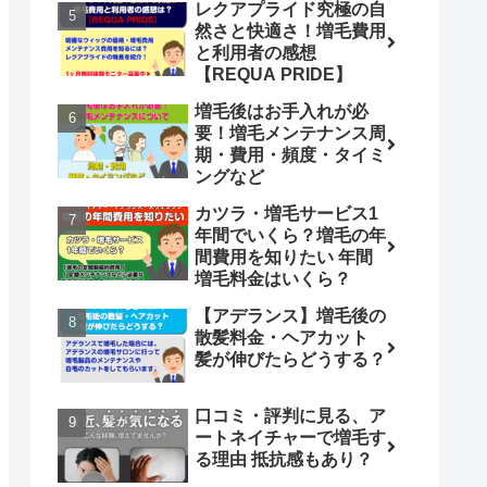
レクアプライド究極の自
然さと快適さ！増毛費用
と利用者の感想
【REQUA PRIDE】
増毛後はお手入れが必
要！増毛メンテナンス周
期・費用・頻度・タイミ
ングなど
カツラ・増毛サービス1
年間でいくら？増毛の年
間費用を知りたい 年間
増毛料金はいくら？
【アデランス】増毛後の
散髪料金・ヘアカット
髪が伸びたらどうする？
口コミ・評判に見る、ア
ートネイチャーで増毛す
る理由 抵抗感もあり？