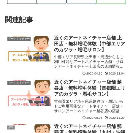
関連記事
近くのアートネイチャー店舗 上
アートネイチャー
田店・無料増毛体験【中部エリア
のカツラ・増毛サロン】
中部エリア長野県上田市・周辺からもご
利用可能なアートネイチャー店舗・サロ
ンアートネイチャー上田店の店舗情報・
地図・住所・予約・営業日・定休日・営
2020.04.15
2020.12.04
業時間などを紹介しています。無料お試
しや無料増毛体験もコチラご予約できま
近くのアートネイチャー店舗 越
アートネイチャー
す。仙石ビル」の4Fです。JR線上田駅お
谷店・無料増毛体験【首都圏エリ
城口より徒歩12分です。
アのカツラ・増毛サロン】
首都圏エリア埼玉県県越谷市・周辺から
もご利用可能なアートネイチャー店舗・
サロンアートネイチャー越谷店の店舗情
報・地図・住所・予約・営業日・定休
2020.08.05
2020.11.29
日・営業時間などを紹介しています。無
料お試しや無料増毛体験もコチラでご予
近くのアートネイチャー店舗 那
那覇
約できます。R線南越谷駅南口、東武線新
覇店・無料増毛体験【九州・沖縄