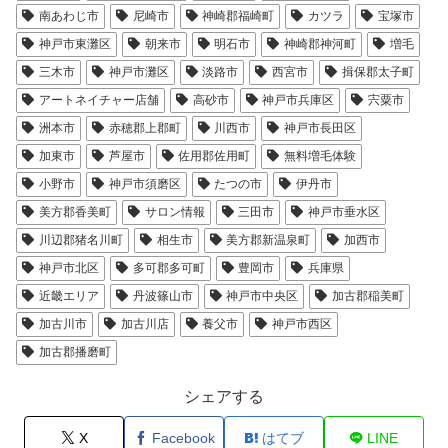
南あわじ市
尼崎市
神崎郡福崎町
カツラ
宝塚市
神戸市東灘区
朝来市
明石市
神崎郡神河町
増毛
三木市
神戸市灘区
淡路市
西宮市
揖保郡太子町
アートネイチャー店舗
高砂市
神戸市兵庫区
宍粟市
洲本市
赤穂郡上郡町
川西市
神戸市長田区
加東市
芦屋市
佐用郡佐用町
無料増毛体験
小野市
神戸市須磨区
たつの市
伊丹市
美方郡香美町
サロン情報
三田市
神戸市垂水区
川辺郡猪名川町
相生市
美方郡新温泉町
加西市
神戸市北区
多可郡多可町
豊岡市
兵庫県
近畿エリア
丹波篠山市
神戸市中央区
加古郡稲美町
加古川市
加古川店
養父市
神戸市西区
加古郡播磨町
シェアする
X
Facebook
はてブ
LINE