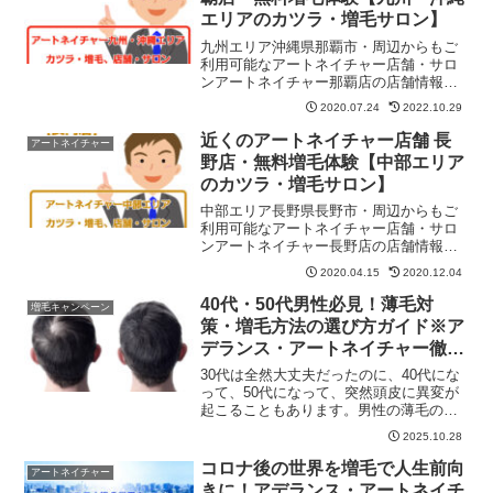
越谷駅東口よりいずれも徒歩4分
エリアのカツラ・増毛サロン】
九州エリア沖縄県那覇市・周辺からもご
利用可能なアートネイチャー店舗・サロ
ンアートネイチャー那覇店の店舗情報・
地図・住所・予約・営業日・定休日・営
2020.07.24
2022.10.29
業時間などを紹介しています。無料お試
しや無料増毛体験もコチラでご予約でき
近くのアートネイチャー店舗 長
アートネイチャー
ます。ゆいレール県庁前駅より徒歩5分
野店・無料増毛体験【中部エリア
のカツラ・増毛サロン】
中部エリア長野県長野市・周辺からもご
利用可能なアートネイチャー店舗・サロ
ンアートネイチャー長野店の店舗情報・
地図・住所・予約・営業日・定休日・営
2020.04.15
2020.12.04
業時間などを紹介しています。無料お試
しや無料増毛体験もコチラご予約できま
40代・50代男性必見！薄毛対
増毛キャンペーン
す。「ナカジマ会館ビル」の5Fです。JR
策・増毛方法の選び方ガイド※ア
線長野駅善光寺口（西口）より徒歩1分で
デランス・アートネイチャー徹底
す。
解説
30代は全然大丈夫だったのに、40代にな
って、50代になって、突然頭皮に異変が
起こることもあります。男性の薄毛の問
題って、まさに一寸先は闇という感じで
2025.10.28
はないでしょうか。遺伝で、ある程度こ
の先の予測をつけている方々もいるのか
コロナ後の世界を増毛で人生前向
アートネイチャー
もしれませんが、薄毛になる要因は、遺
きに！アデランス・アートネイチ