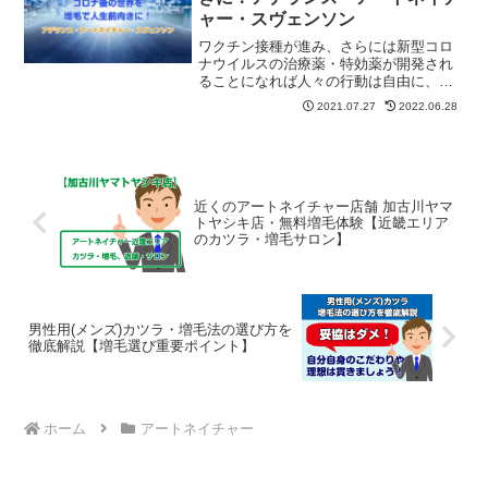
伝だけではありません。ストレスが原因
ャー・スヴェンソン
のことも。現代社会はストレスの多い時
代と言われているので、誰にも不安要素
ワクチン接種が進み、さらには新型コロ
はあるということができます。「増毛の
ナウイルスの治療薬・特効薬が開発され
技術ってどの程度進化しているのだろ
ることになれば人々の行動は自由に、そ
う」そんなことをふと思うことがあるか
して開放的になっていくことでしょう。
2021.07.27
2022.06.28
もしれません。そもそも、薄毛になれ
増毛をした新たな自分で、コロナ後の世
ば、ベストな選択は増毛になるのでしょ
界を迎えてみてはいかがでしょうか！増
うか。いさぎよくスキンヘッドにすると
毛後の良い変化16項目紹介
いう方法もありますし、植毛という方法
もあります。今回は、全部をひっくるめ
て、40代、50代の男性の方々のため、薄
近くのアートネイチャー店舗 加古川ヤマ
毛対策について解説をします。
トヤシキ店・無料増毛体験【近畿エリア
のカツラ・増毛サロン】
男性用(メンズ)カツラ・増毛法の選び方を
徹底解説【増毛選び重要ポイント】
ホーム
アートネイチャー