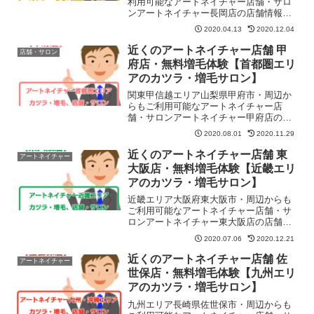
利用可能なアートネイチャー店舗・サロ
ンアートネイチャー長岡店の店舗情報・
地図・住所・予約・営業日・定休日・営
2020.04.13
2020.12.04
業時間などを紹介しています。無料お試
しや無料増毛体験もコチラご予約できま
近くのアートネイチャー店舗 甲
店舗・サロン
す。「山嘉ビル」の5Fです。JR線長岡駅
府店・無料増毛体験【首都圏エリ
大手口より徒歩3分です。
アのカツラ・増毛サロン】
関東甲信越エリア山梨県甲府市・周辺か
らもご利用可能なアートネイチャー店
舗・サロンアートネイチャー甲府店の店
舗情報・地図・住所・予約・営業日・定
2020.08.01
2020.11.29
休日・営業時間などを紹介しています。
無料お試しや無料増毛体験もコチラでご
近くのアートネイチャー店舗 東
アートネイチャー
予約できます。甲府駅南口から徒歩6分
大阪店・無料増毛体験【近畿エリ
アのカツラ・増毛サロン】
近畿エリア大阪府東大阪市・周辺からも
ご利用可能なアートネイチャー店舗・サ
ロンアートネイチャー東大阪店の店舗情
報・地図・住所・予約・営業日・定休
2020.07.06
2020.12.21
日・営業時間などを紹介しています。無
料お試しや無料増毛体験もコチラでご予
近くのアートネイチャー店舗 佐
アートネイチャー
約できます。近鉄線布施駅北出口より徒
世保店・無料増毛体験【九州エリ
歩2分
アのカツラ・増毛サロン】
九州エリア長崎県佐世保市・周辺からも