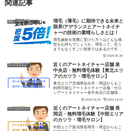
関連記事
増毛（薄毛）に期待できる未来と
薄毛・ハゲコンプレックス
限界/アデランスとアートネイチ
ャーの技術の素晴らしさとは！
増毛施術を実際に受けた方々はどんな感
想をお持ちでしょうか。増毛って、言う
までもなくすごい技術ではあるのです
が、100％満足ではないという感想もあり
2026.05.30
ます。そこで、今回は、来るべき増毛の
未来について語っていきたいと思いま
近くのアートネイチャー店舗 泉
アートネイチャー
す。ただし、こんなことを実現して欲し
中央店・無料増毛体験【東北エリ
いと思うものの、そこには技術を結集し
アのカツラ・増毛サロン】
ても到達できない事情もあるかもしれま
せん……。未来を語る上で限界が見えて
東北エリア宮城県仙台市・周辺からもご
きたら、それについてもお話ししたいと
利用可能なアートネイチャー店舗・サロ
思います。この記事は、これから増毛を
ンアートネイチャー泉中央店の店舗情
受けたいと思っている方々にぜひ読んで
報・地図・住所・予約・営業日・定休
2020.04.02
2020.12.04
欲しいと思います！
日・営業時間などを紹介しています。無
料お試しや無料増毛体験もコチラご予約
近くのアートネイチャー店舗 長
アートネイチャー
できます。アートネイチャー泉中央店は
岡店・無料増毛体験【中部エリア
「SWING」の5F南ウィングです。
のカツラ・増毛サロン】
中部エリア新潟県長岡市・周辺からもご