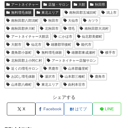
アートネイチャー
店舗・サロン
大館
秋田県
無料増毛体験
東北エリア
南秋田郡五城目町
潟上市
南秋田郡八郎潟町
秋田市
大仙市
カツラ
南秋田郡井川町
北秋田市
増毛
南秋田郡大潟村
アートネイチャー大館店
にかほ市
仙北郡美郷町
大館市
仙北市
雄勝郡羽後町
能代市
鹿角郡小坂町
無料増毛体験
雄勝郡東成瀬村
横手市
北秋田郡上小阿仁村
アートネイチャー店舗サロン
近くの増毛サロン
男鹿市
山本郡藤里町
お試し増毛体験
湯沢市
山本郡三種町
鹿角市
山本郡八峰町
東北エリア
由利本荘市
シェアする
X
Facebook
はてブ
LINE