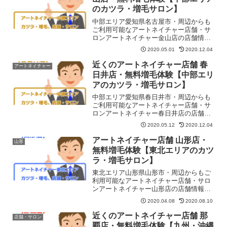
39号）」との交差点右角の「LEE旭川ビ
のカツラ・増毛サロン】
ル」内にアートネイチャー旭川店はあり
ます。JR線旭川駅正面口より徒歩5分で
中部エリア愛知県名古屋市・周辺からも
す。
ご利用可能なアートネイチャー店舗・サ
ロンアートネイチャー金山店の店舗情
報・地図・住所・予約・営業日・定休
2020.05.01
2020.12.04
日・営業時間などを紹介しています。無
料お試しや無料増毛体験もコチラご予約
近くのアートネイチャー店舗 春
アートネイチャー
できます。「長谷川ビル」の3FJR線金山
日井店・無料増毛体験【中部エリ
駅北口・地下鉄金山駅3番出口・名鉄線金
アのカツラ・増毛サロン】
山駅北口より徒歩1分
中部エリア愛知県春日井市・周辺からも
ご利用可能なアートネイチャー店舗・サ
ロンアートネイチャー春日井店の店舗情
報・地図・住所・予約・営業日・定休
2020.05.12
2020.12.04
日・営業時間などを紹介しています。無
料お試しや無料増毛体験もコチラでご予
アートネイチャー店舗 山形店・
山形
約できます。ウイング春日井の4FJR春日
無料増毛体験【東北エリアのカツ
井駅北口より徒歩1分
ラ・増毛サロン】
東北エリア山形県山形市・周辺からもご
利用可能なアートネイチャー店舗・サロ
ンアートネイチャー山形店の店舗情報・
地図・住所・予約・営業日・定休日・営
2020.04.08
2020.08.10
業時間などを紹介しています。無料お試
しや無料増毛体験もコチラご予約できま
近くのアートネイチャー店舗 那
店舗・サロン
す。東北エリア山形県山形市内や周辺地
覇店・無料増毛体験【九州・沖縄