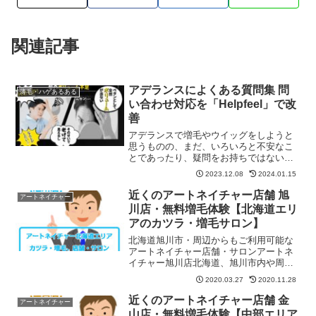
関連記事
アデランスによくある質問集 問
薄毛・ハゲあるある
い合わせ対応を「Helpfeel」で改
善
アデランスで増毛やウイッグをしようと
思うものの、まだ、いろいろと不安なこ
とであったり、疑問をお持ちではないで
しょうか。そのため、寸前で二の足を踏
2023.12.08
2024.01.15
んでしまっている方々も大勢います。ア
デランスで増毛をしようと思えば、多少
近くのアートネイチャー店舗 旭
アートネイチャー
積極性も必要ですし、いさぎよい決断も
川店・無料増毛体験【北海道エリ
必要です。アデランスに対しての不安や
アのカツラ・増毛サロン】
疑問の多くはみなさん共通しているもの
が多いため、今回は、よくある質問をひ
北海道旭川市・周辺からもご利用可能な
とつにまとめてみました。アデランスに
アートネイチャー店舗・サロンアートネ
直接問い合わせする前に、まずはこちら
イチャー旭川店北海道、旭川市内や周辺
を確認するといいでしょう。
地域にお住まいの方がご利用しやすいア
2020.03.27
2020.11.28
ートネイチャーの店舗、増毛サロンは、
JR線旭川駅正面口を出て、駅正面の「平
近くのアートネイチャー店舗 金
アートネイチャー
和通買物公園」を直進、「4条通り（国道
山店・無料増毛体験【中部エリア