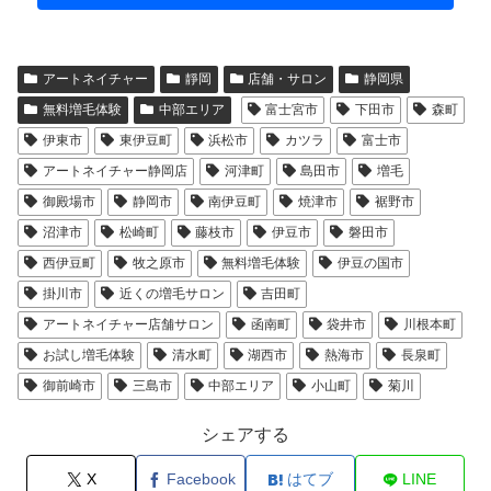
アートネイチャー
靜岡
店舗・サロン
静岡県
無料増毛体験
中部エリア
富士宮市
下田市
森町
伊東市
東伊豆町
浜松市
カツラ
富士市
アートネイチャー静岡店
河津町
島田市
増毛
御殿場市
静岡市
南伊豆町
焼津市
裾野市
沼津市
松崎町
藤枝市
伊豆市
磐田市
西伊豆町
牧之原市
無料増毛体験
伊豆の国市
掛川市
近くの増毛サロン
吉田町
アートネイチャー店舗サロン
函南町
袋井市
川根本町
お試し増毛体験
清水町
湖西市
熱海市
長泉町
御前崎市
三島市
中部エリア
小山町
菊川
シェアする
X
Facebook
はてブ
LINE