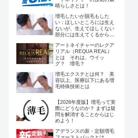
晴らしさとは！
増毛したいが脱毛もした
い：ほしいところには生え
ないが、生えてほしくない
部分には生えてくるから脱
毛もしたい！
アートネイチャーのレクア
リアル（REQUA REAL）
とは それは、ウイッ
グ？ 増毛？
増毛エクステとは何？ 美
容以上、医療以下にある増
毛特殊技術とは
【2026年度版】増毛って実
際にどうなのか？ まずは疑
問を解消することからはじ
めよう！
アデランスの新・定額増毛
ファーストパックとは