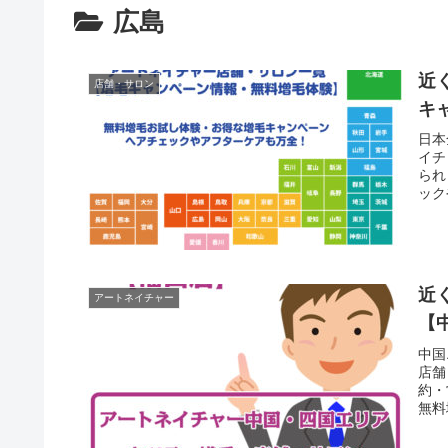
広島
近
店舗・サロン
キ
日本
イチ
られ
ック
一覧
近
アートネイチャー
【
中国
店舗
約・
無料
分