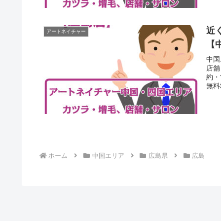
近
アートネイチャー
【
中国
店舗
約・
無料
れも
ホーム
中国エリア
広島県
広島