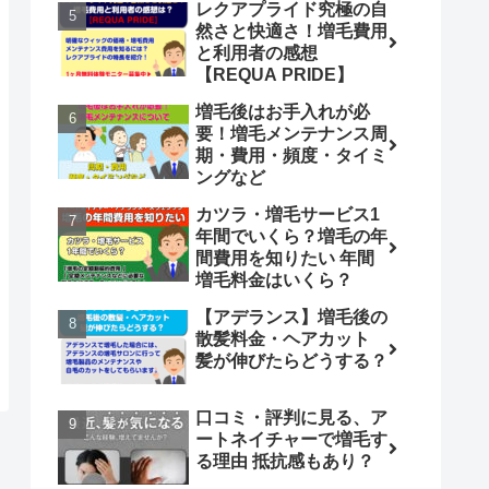
レクアプライド究極の自
然さと快適さ！増毛費用
と利用者の感想
【REQUA PRIDE】
増毛後はお手入れが必
要！増毛メンテナンス周
期・費用・頻度・タイミ
ングなど
カツラ・増毛サービス1
年間でいくら？増毛の年
間費用を知りたい 年間
増毛料金はいくら？
【アデランス】増毛後の
散髪料金・ヘアカット
髪が伸びたらどうする？
口コミ・評判に見る、ア
ートネイチャーで増毛す
る理由 抵抗感もあり？