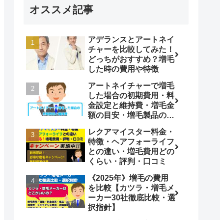
オススメ記事
アデランスとアートネイ
チャーを比較してみた！
どっちがおすすめ？増毛
した時の費用や特徴
アートネイチャーで増毛
した場合の初期費用・料
金設定と維持費・増毛金
額の目安・増毛製品の比
較
レクアマイスター料金・
特徴・ヘアフォーライフ
との違い・増毛費用どの
くらい・評判・口コミ
《2025年》増毛の費用
を比較【カツラ・増毛メ
ーカー30社徹底比較・選
択指針】