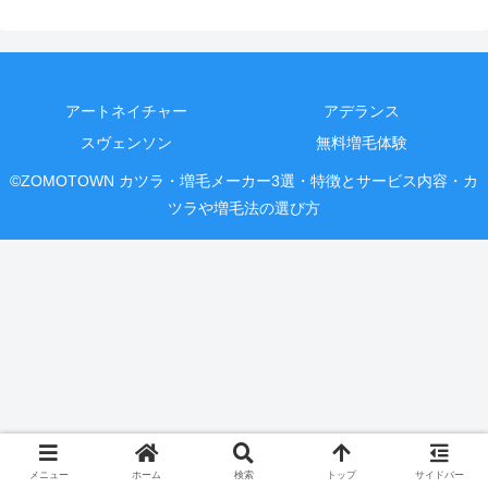
アートネイチャー
アデランス
スヴェンソン
無料増毛体験
©ZOMOTOWN カツラ・増毛メーカー3選・特徴とサービス内容・カ
ツラや増毛法の選び方
メニュー
ホーム
検索
トップ
サイドバー