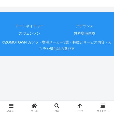
アートネイチャー
アデランス
スヴェンソン
無料増毛体験
©ZOMOTOWN カツラ・増毛メーカー3選・特徴とサービス内容・カ
ツラや増毛法の選び方
メニュー
ホーム
検索
トップ
サイドバー