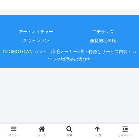
アートネイチャー
アデランス
スヴェンソン
無料増毛体験
©ZOMOTOWN カツラ・増毛メーカー3選・特徴とサービス内容・カ
ツラや増毛法の選び方
メニュー
ホーム
検索
トップ
サイドバー